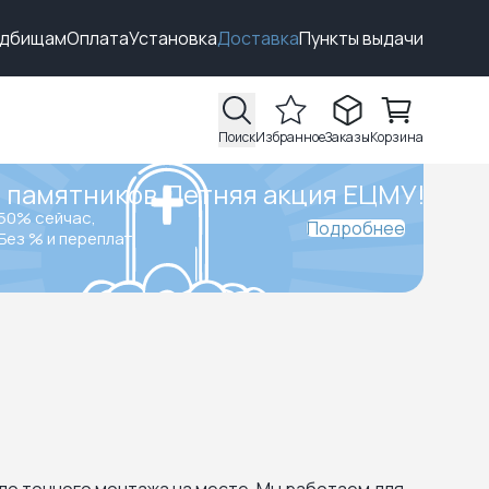
адбищам
Оплата
Установка
Доставка
Пункты выдачи
Поиск
Избранное
Заказы
Корзина
 памятников.
Летняя акция ЕЦМУ!
50% сейчас,
Подробнее
Без % и переплат.