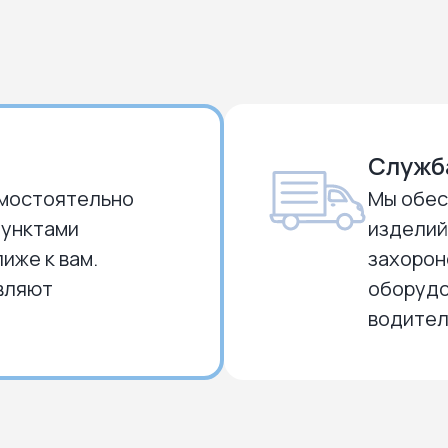
Служб
амостоятельно
Мы обес
пунктами
изделий
иже к вам.
захорон
вляют
оборудо
водите