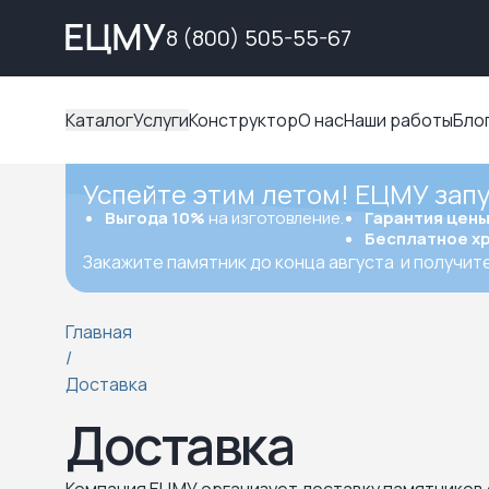
8 (800) 505-55-67
Каталог
Услуги
Конструктор
О нас
Наши работы
Бло
Успейте этим летом! ЕЦМУ зап
Выгода 10%
на изготовление.
Гарантия цен
Бесплатное х
Закажите памятник до конца августа
и получит
Главная
/
Доставка
Доставка