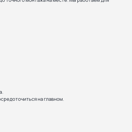
до точного монтажа на месте. Мы работаем для
.
а.
осредоточиться на главном.