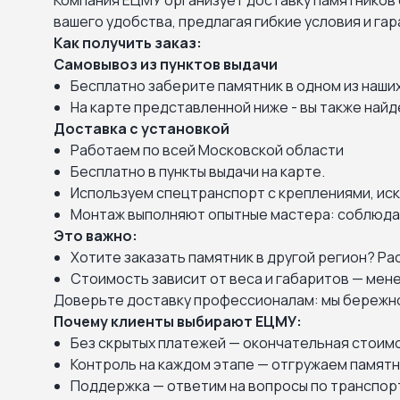
Компания ЕЦМУ организует доставку памятников 
вашего удобства, предлагая гибкие условия и га
Как получить заказ:
Самовывоз из пунктов выдачи
Бесплатно заберите памятник в одном из наши
На карте представленной ниже - вы также най
Доставка с установкой
Работаем по всей Московской области
Бесплатно в пункты выдачи на карте.
Используем спецтранспорт с креплениями, и
Монтаж выполняют опытные мастера: соблюдае
Это важно:
Хотите заказать памятник в другой регион? Р
Стоимость зависит от веса и габаритов — мен
Доверьте доставку профессионалам: мы бережно 
Почему клиенты выбирают ЕЦМУ:
Без скрытых платежей — окончательная стоимо
Контроль на каждом этапе — отгружаем памятн
Поддержка — ответим на вопросы по транспорт