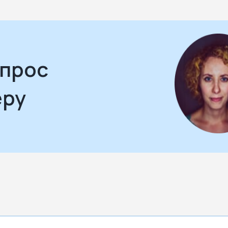
апрос
еру