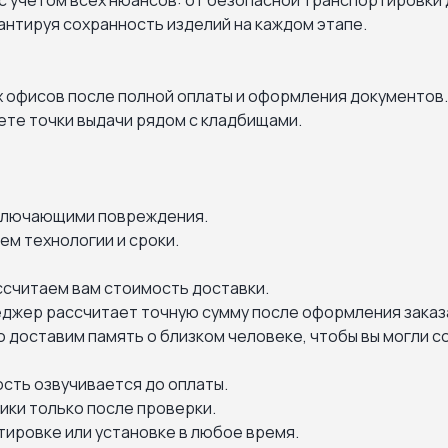
с учетом всех нюансов: от безопасной транспортировки 
рантируя сохранность изделий на каждом этапе.
х офисов после полной оплаты и оформления документов
дете точки выдачи рядом с кладбищами.
сключающими повреждения.
м технологии и сроки.
ассчитаем вам стоимость доставки.
еджер рассчитает точную сумму после оформления заказ
доставим память о близком человеке, чтобы вы могли с
сть озвучивается до оплаты.
ики только после проверки.
ировке или установке в любое время.