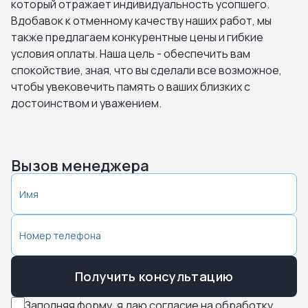
который отражает индивидуальность усопшего.
Домодедово. Новое-Ямское кладбище
Вдобавок к отменному качеству наших работ, мы
также предлагаем конкурентные цены и гибкие
Егорьевск. Новое Егорьевское
условия оплаты. Наша цель - обеспечить вам
спокойствие, зная, что вы сделали все возможное,
чтобы увековечить память о ваших близких с
Истра. Аносинское кладбище
достоинством и уважением.
Истра. Дарна
Истра. Новое городское кладбище
Вызов менеджера
Истра. Садки
Кашира. Аладьинское кладбище
Кашира. Кладбище Тарасково
Получить консультацию
Заполняя форму, я даю согласие на обработку
Кашира. Кладбище Тарасково Новое