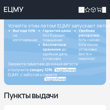
Успейте этим летом! ЕЦМУ запускает летн
Выгода 10%
Гарантия цены
Удобная
на
без будущих
рассрочка:
изготовление.
повышений.
50% сейчас,
Бесплатное
50% после
хранение
до
установки.
удобной даты
Без % и
установки.
переплат.
Закажите памятник до конца августа
и получите
скидку 10%
Подробнее
ЕЦМУ, с заботой о памяти
Подробнее
Пункты выдачи