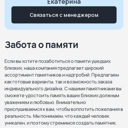
Екатерина
Домодедово. Востряковское кладбище
Связаться с менеджером
Домодедово. Домодедовское городское
кладбище
Забота о памяти
Домодедово. Жеребятьевское кладбище
Домодедово. Заболотьевское кладбище
Если вы хотите позаботиться о памяти ушедших
близких, наша компания предлагает широкий
Домодедово. Заборьевское кладбище
ассортимент памятников и надгробий. Предлагаем
как готовые варианты, так и возможность заказа
индивидуального дизайна. С нашими памятниками вы
Домодедово. кладбище Куприяниха
сможете удостоить память ваших близких должным
уважением и любовью. Внимательно
Домодедово. Колычёвское кладбище
прислушиваемся к вам, чтобы воплотить пожелания в
реальность. Мы понимаем, что каждый человек
Домодедово. Меткинское кладбище
уникален, и поэтому стремимся создать памятник,