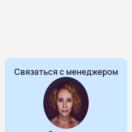
Богородский. Ногинское городское
кладбище
Богородский. Ногинское городское
кладбище № 2
Богородский. Обуховское кладбище
Воскресенск. Воскресенское кладбище
Связаться с менеджером
Дзержинский. Томилинское кладбище
Дмитров. Красная горка
Дмитров. Некрасовское кладбище
Долгопрудный. Шереметьевское кладбище