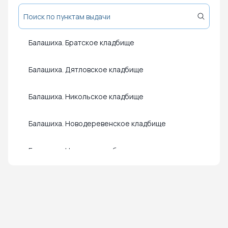
Балашиха. Братское кладбище
Балашиха. Дятловское кладбище
Балашиха. Никольское кладбище
Балашиха. Новодеревенское кладбище
Балашиха. Новское кладбище
Нажмите чтобы посмотреть карту
Чтобы закрыть карту – кликните в любую точку на карте
Балашиха. Пуршевское кладбище
Балашиха. Фенинское кладбище