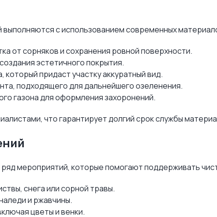
й выполняются с использованием современных материало
тка от сорняков и сохранения ровной поверхности.
 создания эстетичного покрытия.
 который придаст участку аккуратный вид.
унта, подходящего для дальнейшего озеленения.
ого газона для оформления захоронений.
алистами, что гарантирует долгий срок службы материал
ений
 ряд мероприятий, которые помогают поддерживать чист
ствы, снега или сорной травы.
 наледи и ржавчины.
ключая цветы и венки.