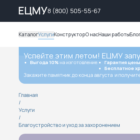
8 (800) 505-55-67
Каталог
Услуги
Конструктор
О нас
Наши работы
Бло
Успейте этим летом! ЕЦМУ зап
Выгода 10%
на изготовление.
Гарантия цен
Бесплатное х
Закажите памятник до конца августа
и получит
Главная
/
Услуги
/
Благоустройство и уход за захоронением