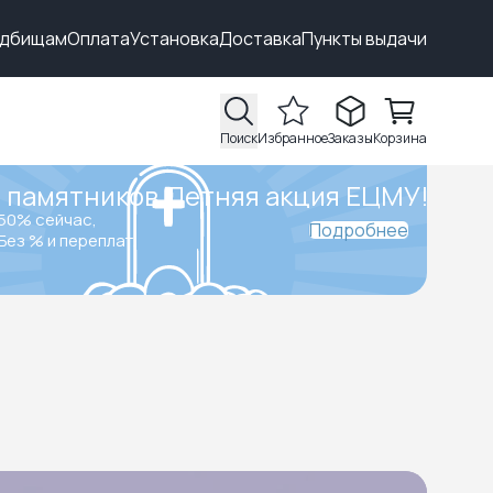
адбищам
Оплата
Установка
Доставка
Пункты выдачи
Поиск
Избранное
Заказы
Корзина
 памятников.
Летняя акция ЕЦМУ!
50% сейчас,
Подробнее
Без % и переплат.