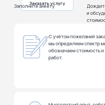
Заказать услугу
Заполните анкету
Дождит
и обсуд
стоимос
С учётом пожеланий зака
мы определяем спектр м
обозначаем стоимость и
работ.
Многолетний опыт, собс