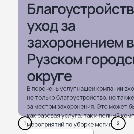
Благоустройств
уход за
захоронением в
Рузском город
округе
В перечень услуг нашей компании вх
не только благоустройство, но также
за местом захоронения. Это может б
как разовая услуга, так и полный ком
1
2
мероприятий по уборке могил.