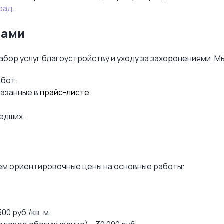
рад
.
нами
ор услуг благоустройству и уходу за захоронениями. М
абот.
казанные в
прайс-листе
.
едших.
ем ориентировочные цены на основные работы:
00 руб./кв. м.