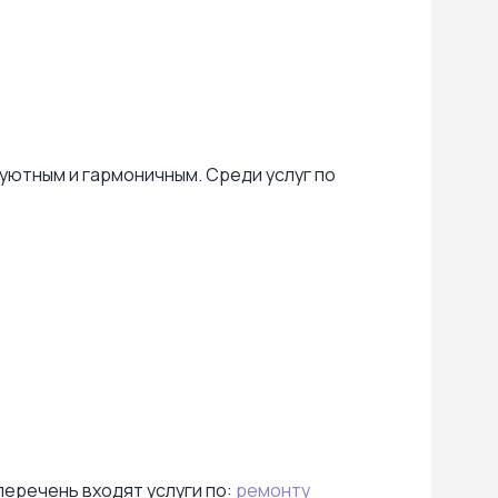
уютным и гармоничным. Среди услуг по
перечень входят услуги по:
ремонту