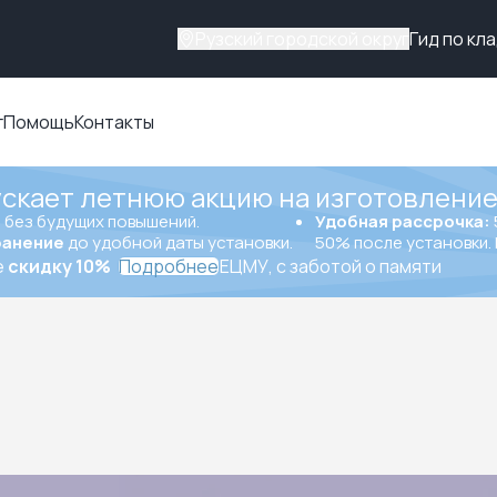
Рузский городской округ
Гид по кл
г
Помощь
Контакты
ускает летнюю акцию на изготовление
ы
без будущих повышений.
Удобная рассрочка:
ранение
до удобной даты установки.
50% после установки. 
е
скидку 10%
Подробнее
ЕЦМУ, с заботой о памяти