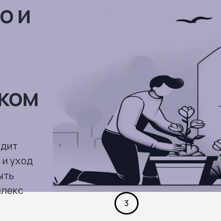
о и
ском
одит
 и уход
ыть
плекс
3