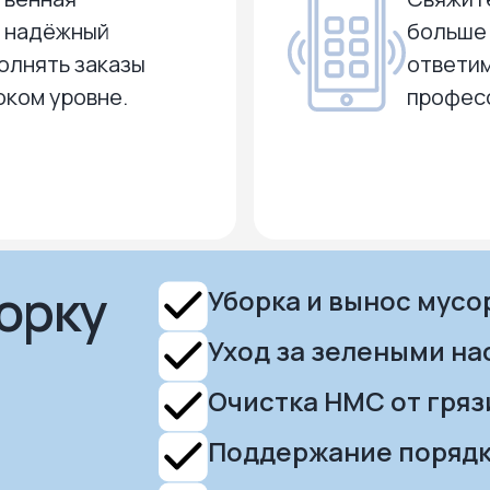
и надёжный
больше 
олнять заказы
ответим
оком уровне.
профес
борку
Уборка и вынос мусо
Уход за зелеными н
Очистка НМС от гряз
Поддержание порядк