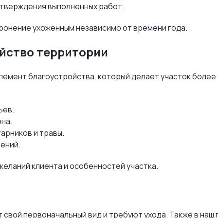
тверждения выполненных работ.
ронение ухоженным независимо от времени года.
ойство территории
лемент благоустройства, который делает участок более 
ьев.
она.
арников и травы.
ений.
желаний клиента и особенностей участка.
свой первоначальный вид и требуют ухода. Также в наш 