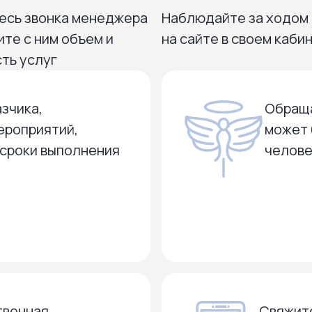
есь звонка менеджера
Наблюдайте за ходом
ите с ним объем и
на сайте в своем каби
ть услуг
зчика,
Обраща
ероприятий,
может 
 сроки выполнения
челове
твенная
Свяжите