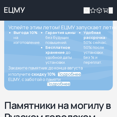
Успейте этим летом! ЕЦМУ запускает летн
Выгода 10%
Гарантия цены
Удобная
на
без будущих
рассрочка:
изготовление.
повышений.
50% сейчас,
Бесплатное
50% после
хранение
до
установки.
удобной даты
Без % и
установки.
переплат.
Закажите памятник до конца августа
и получите
скидку 10%
Подробнее
ЕЦМУ, с заботой о памяти
Подробнее
Памятники на могилу в
Рузском городском