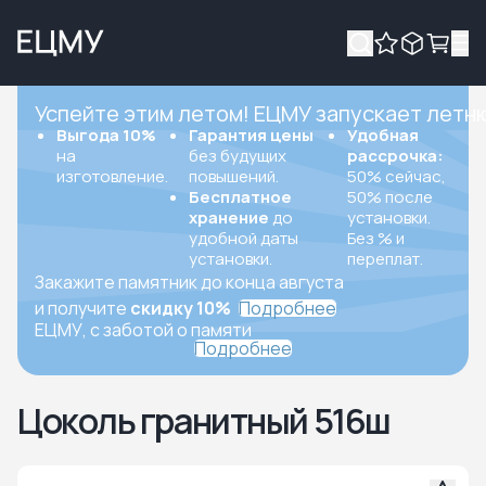
Успейте этим летом! ЕЦМУ запускает летн
Выгода 10%
Гарантия цены
Удобная
на
без будущих
рассрочка:
изготовление.
повышений.
50% сейчас,
Бесплатное
50% после
хранение
до
установки.
удобной даты
Без % и
установки.
переплат.
Закажите памятник до конца августа
и получите
скидку 10%
Подробнее
ЕЦМУ, с заботой о памяти
Подробнее
Цоколь гранитный 516ш