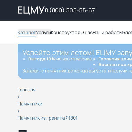
8 (800) 505-55-67
Каталог
Услуги
Конструктор
О нас
Наши работы
Бло
Успейте этим летом! ЕЦМУ зап
Выгода 10%
на изготовление.
Гарантия цен
Бесплатное х
Закажите памятник до конца августа
и получит
Главная
/
Памятники
/
Памятник из гранита Я1801