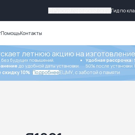
Рузский городской округ
Гид по кл
г
Помощь
Контакты
ускает летнюю акцию на изготовление
ы
без будущих повышений.
Удобная рассрочка:
ранение
до удобной даты установки.
50% после установки. 
е
скидку 10%
Подробнее
ЕЦМУ, с заботой о памяти