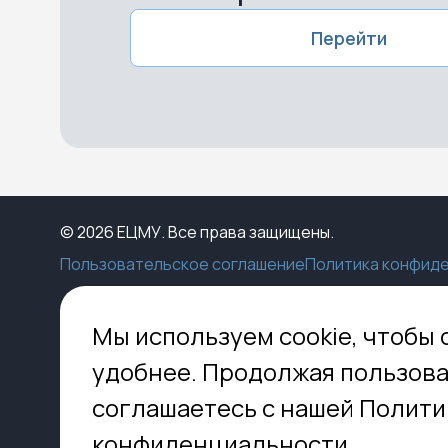
Перейти
© 2026 ЕЦМУ. Все права защищены.
Пользовательское соглашение
Политика конфид
Каталог
Конструктор
Пункты выдачи
Ко
Мы используем cookie, чтобы 
Услуги
О нас
Доставка
МО,
удобнее. Продолжая пользова
8 
Блог
Оплата
соглашаетесь с нашей Полити
Помощь
Установка
inf
Контакты
Гид по кладбищам
конфиденциальности