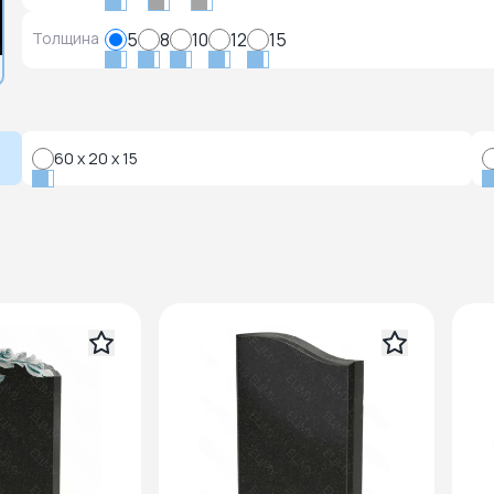
Толщина
5
8
10
12
15
60 x 20 x 15