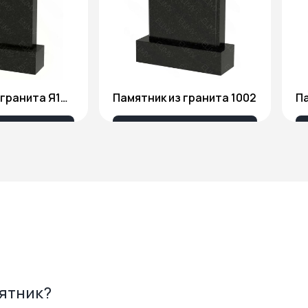
Памятник из гранита Я1806
Памятник из гранита 1002
Па
175 ₽
18 676 ₽
мятник?