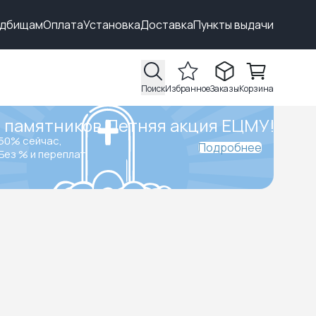
адбищам
Оплата
Установка
Доставка
Пункты выдачи
Поиск
Избранное
Заказы
Корзина
 памятников.
Летняя акция ЕЦМУ!
50% сейчас,
Подробнее
Без % и переплат.