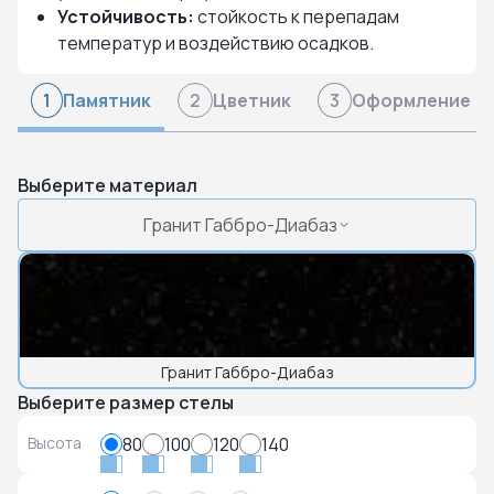
Устойчивость:
стойкость к перепадам
температур и воздействию осадков.
Памятник
Цветник
Оформление
1
2
3
Выберите материал
Гранит Габбро-Диабаз
Гранит Габбро-Диабаз
Выберите размер стелы
Высота
80
100
120
140