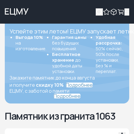
Успейте этим летом! ЕЦМУ запускает летн
Выгода 10%
Гарантия цены
Удобная
на
без будущих
рассрочка:
изготовление.
повышений.
50% сейчас,
Бесплатное
50% после
хранение
до
установки.
удобной даты
Без % и
установки.
переплат.
Закажите памятник до конца августа
и получите
скидку 10%
Подробнее
ЕЦМУ, с заботой о памяти
Подробнее
Памятник из гранита 1063