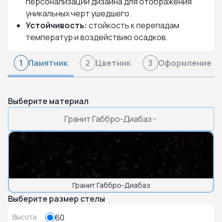
персонализации дизайна для отображения
уникальных черт ушедшего.
Устойчивость:
стойкость к перепадам
температур и воздействию осадков.
Памятник
Цветник
Оформление
1
2
3
Выберите материал
Гранит Габбро-Диабаз
Гранит Габбро-Диабаз
Выберите размер стелы
Высота
60