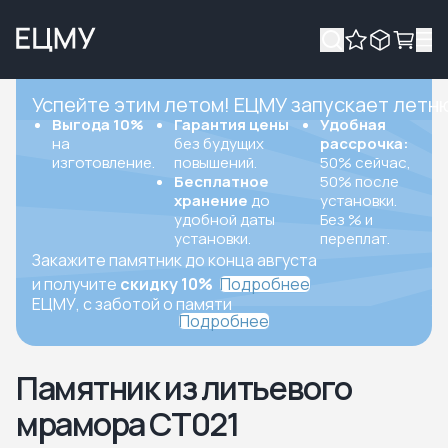
Успейте этим летом! ЕЦМУ запускает летн
Выгода 10%
Гарантия цены
Удобная
на
без будущих
рассрочка:
изготовление.
повышений.
50% сейчас,
Бесплатное
50% после
хранение
до
установки.
удобной даты
Без % и
установки.
переплат.
Закажите памятник до конца августа
и получите
скидку 10%
Подробнее
ЕЦМУ, с заботой о памяти
Подробнее
Памятник из литьевого
мрамора СТ021