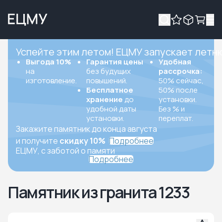
Успейте этим летом! ЕЦМУ запускает летн
Выгода 10%
Гарантия цены
Удобная
на
без будущих
рассрочка:
изготовление.
повышений.
50% сейчас,
Бесплатное
50% после
хранение
до
установки.
удобной даты
Без % и
установки.
переплат.
Закажите памятник до конца августа
и получите
скидку 10%
Подробнее
ЕЦМУ, с заботой о памяти
Подробнее
Памятник из гранита 1233