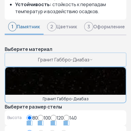
Устойчивость:
стойкость к перепадам
температур и воздействию осадков.
Памятник
Цветник
Оформление
1
2
3
Выберите материал
Гранит Габбро-Диабаз
Гранит Габбро-Диабаз
Выберите размер стелы
Высота
80
100
120
140