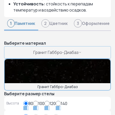
Устойчивость:
стойкость к перепадам
температур и воздействию осадков.
Памятник
Цветник
Оформление
1
2
3
Выберите материал
Гранит Габбро-Диабаз
Гранит Габбро-Диабаз
Выберите размер стелы
Высота
80
100
120
140