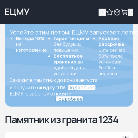
Успейте этим летом! ЕЦМУ запускает летн
Выгода 10%
Гарантия цены
Удобная
на
без будущих
рассрочка:
изготовление.
повышений.
50% сейчас,
Бесплатное
50% после
хранение
до
установки.
удобной даты
Без % и
установки.
переплат.
Закажите памятник до конца августа
и получите
скидку 10%
Подробнее
ЕЦМУ, с заботой о памяти
Подробнее
Памятник из гранита 1234