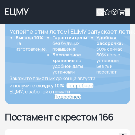
Успейте этим летом! ЕЦМУ запускает летн
Выгода 10%
Гарантия цены
Удобная
на
без будущих
рассрочка:
изготовление.
повышений.
50% сейчас,
Бесплатное
50% после
хранение
до
установки.
удобной даты
Без % и
установки.
переплат.
Закажите памятник до конца августа
и получите
скидку 10%
Подробнее
ЕЦМУ, с заботой о памяти
Подробнее
Постамент с крестом 166