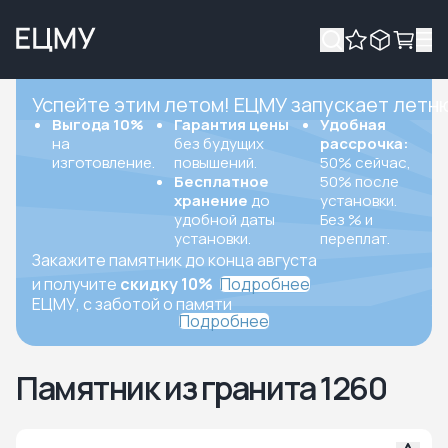
Успейте этим летом! ЕЦМУ запускает летн
Выгода 10%
Гарантия цены
Удобная
на
без будущих
рассрочка:
изготовление.
повышений.
50% сейчас,
Бесплатное
50% после
хранение
до
установки.
удобной даты
Без % и
установки.
переплат.
Закажите памятник до конца августа
и получите
скидку 10%
Подробнее
ЕЦМУ, с заботой о памяти
Подробнее
Памятник из гранита 1260