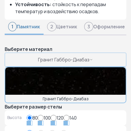
Устойчивость:
стойкость к перепадам
температур и воздействию осадков.
Памятник
Цветник
Оформление
1
2
3
Выберите материал
Гранит Габбро-Диабаз
Гранит Габбро-Диабаз
Выберите размер стелы
Высота
80
100
120
140