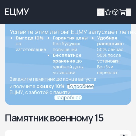
Успейте этим летом! ЕЦМУ запускает летн
Выгода 10%
Гарантия цены
Удобная
на
без будущих
рассрочка:
изготовление.
повышений.
50% сейчас,
Бесплатное
50% после
хранение
до
установки.
удобной даты
Без % и
установки.
переплат.
Закажите памятник до конца августа
и получите
скидку 10%
Подробнее
ЕЦМУ, с заботой о памяти
Подробнее
Памятник военному 15